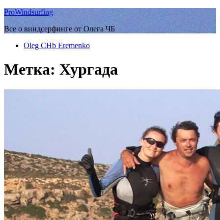
ProWindsurfing
Все о виндсерфинге от Олега ЧБ
Oleg CHb Eremenko
Метка:
Хургада