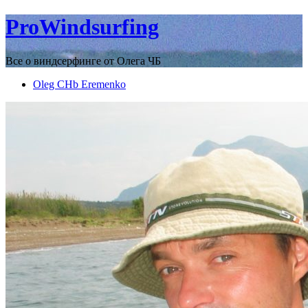
ProWindsurfing
Все о виндсерфинге от Олега ЧБ
Oleg CHb Eremenko