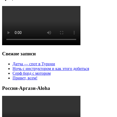
Свежие записи
Датча — спот в Турции
Ночь с инструктором и как этого добиться
Серф борд с мотором
Привет, всем!
Россия-Аргази-Aloha