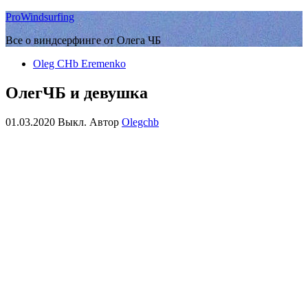
ProWindsurfing
Все о виндсерфинге от Олега ЧБ
Oleg CHb Eremenko
ОлегЧБ и девушка
01.03.2020
Выкл.
Автор
Olegchb