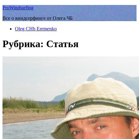
ProWindsurfing
Все о виндсерфинге от Олега ЧБ
Oleg CHb Eremenko
Рубрика:
Статья