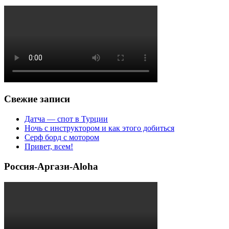
Свежие записи
Датча — спот в Турции
Ночь с инструктором и как этого добиться
Серф борд с мотором
Привет, всем!
Россия-Аргази-Aloha